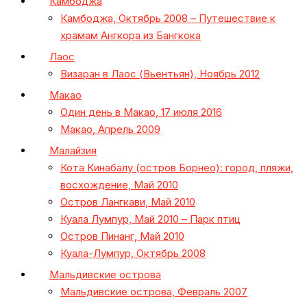
Камбоджа
Камбоджа, Октябрь 2008 – Путешествие к
храмам Ангкора из Бангкока
Лаос
Визаран в Лаос (Вьентьян), Ноябрь 2012
Макао
Один день в Макао, 17 июля 2016
Макао, Апрель 2009
Малайзия
Кота Кинабалу (остров Борнео): город, пляжи,
восхождение, Май 2010
Остров Лангкави, Май 2010
Куала Лумпур, Май 2010 – Парк птиц
Остров Пинанг, Май 2010
Куала-Лумпур, Октябрь 2008
Мальдивские острова
Мальдивские острова, Февраль 2007