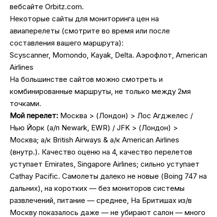
вебсайте Orbitz.com.
Некоторые сайты для мониторинга цен на
авиаперелеты (смотрите во время или после
составления вашего маршрута):
Scyscanner, Momondo, Kayak, Delta. Аэрофлот, American
Airlines
На большинстве сайтов можно смотреть и
комбинированные маршруты, не только между 2мя
точками.
Мой перелет:
Москва > (Лондон) > Лос Агджелес /
Нью Йорк (а/п Newark, EWR) / JFK > (Лондон) >
Москва; а/к British Airways & а/к American Airlines
(внутр.). Качество оценю на 4, качество перелетов
уступает Emirates, Singapore Airlines; сильно уступает
Cathay Pacific. Cамолеты далеко не новые (Boing 747 на
дальних), на коротких — без мониторов системы
развлечений, питание — среднее, На Бритишах из/в
Москву показалось даже — не убирают салон — много