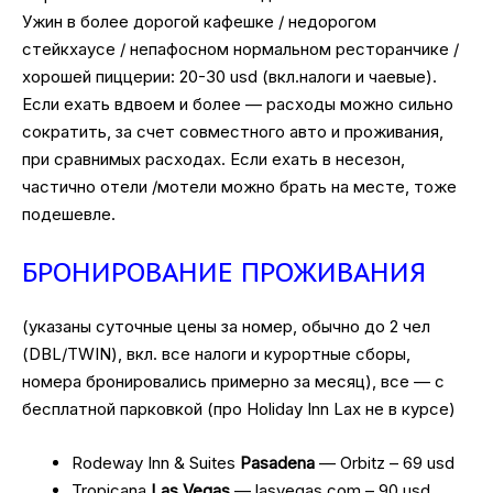
Ужин в более дорогой кафешке / недорогом
стейкхаусе / непафосном нормальном ресторанчике /
хорошей пиццерии: 20-30 usd (вкл.налоги и чаевые).
Если ехать вдвоем и более — расходы можно сильно
сократить, за счет совместного авто и проживания,
при сравнимых расходах. Если ехать в несезон,
частично отели /мотели можно брать на месте, тоже
подешевле.
БРОНИРОВАНИЕ ПРОЖИВАНИЯ
(указаны суточные цены за номер, обычно до 2 чел
(DBL/TWIN), вкл. все налоги и курортные сборы,
номера бронировались примерно за месяц), все — с
бесплатной парковкой (про Holiday Inn Lax не в курсе)
Rodeway Inn & Suites
Pasadena
— Orbitz – 69 usd
Tropicana
Las Vegas
— lasvegas.com – 90 usd