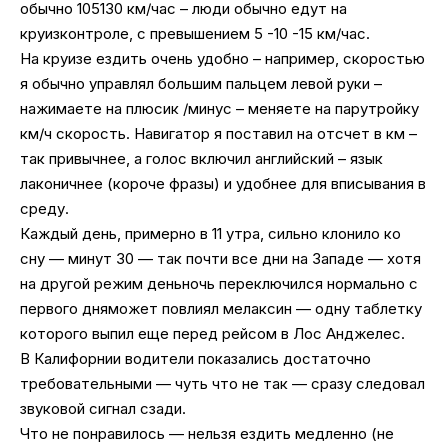
обычно 105130 км/час – люди обычно едут на
круизконтроле, с превышением 5 -10 -15 км/час.
На круизе ездить очень удобно – например, скоростью
я обычно управлял большим пальцем левой руки –
нажимаете на плюсик /минус – меняете на парутройку
км/ч скорость. Навигатор я поставил на отсчет в км –
так привычнее, а голос включил английский – язык
лаконичнее (короче фразы) и удобнее для вписывания в
среду.
Каждый день, примерно в 11 утра, сильно клонило ко
сну — минут 30 — так почти все дни на Западе — хотя
на другой режим деньночь переключился нормально с
первого дняможет повлиял мелаксин — одну таблетку
которого выпил еще перед рейсом в Лос Анджелес.
В Калифорнии водители показались достаточно
требовательными — чуть что не так — сразу следовал
звуковой сигнал сзади.
Что не понравилось — нельзя ездить медленно (не