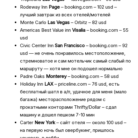
Rodeway Inn
Page
– booking.com – 102 usd –
лучший завтрак из всех отелей/мотелей
Monte Carlo
Las Vegas
– Orbitz – 82 usd
Americas Best Value inn
Visalia
– booking.com – 55
usd
Civic Center Inn
San Francisco
– booking.com – 92
usd — не очень понравилось местоположение,
стремноватое и сам мотельчик самый слабый по
маршруту — хотя мне он подошел нормально
Padre Oaks
Monterey
– booking.com – 58 usd
Holiday Inn
LAX
– priceline.com – 76 usd, есть
бесплатный шатл в а/п, удачное для меня (мало
багажа) месторасположение рядом с
прокатными конторами Thrifty/Dollar – сдал
машину и дошел пешком 7-10 мин
Carter
New York
– сайт отеля — около 100 usd –
на первую ночь был овербукинг, пришлось
ночевать в лобби