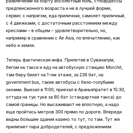
развлечений на борту абсолютный ноль, стюардессы
предпенсионного возраста и не в лучшей форме,
сервис с напрягом, еда приличная, самолет приличный,
с 4 движками, с достаточным расстоянием между
креслами – в общем – удовлетворительно, но,
например в сравнении с Air Asia, по впечатлению, как
небо и земля.
Теперь фактическая инфа. Прилетев в Суванапум,
бегом на такси и еду на автобусную станцию Morchit,
там беру билет на 1-ом этаже, за 236 бат, на
government bus, такие автобусы с бело-голубыми
окнами. Выехал в 11:00, приехал в Араньяпратет в 15:30,
оттуда на тук туке за 80 бат (стандартная такса) до
самой границы. Но высаживают не вплотную, а надо
еще пройтись метров 300 прямо по дороге. Впереди
видны большие здания казино то тут, то там. Тут же
прилипает пара добродетелей, с предложением