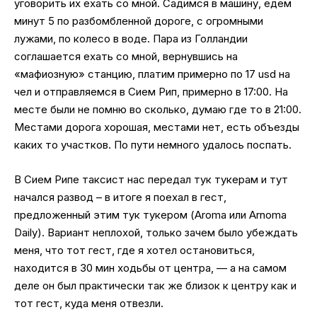
уговорить их ехать со мной. Садимся в машину, едем
минут 5 по разбомбленной дороге, с огромными
лужами, по колесо в воде. Пара из Голландии
соглашается ехать со мной, вернувшись на
«мафиозную» станцию, платим примерно по 17 usd на
чел и отправляемся в Сием Рип, примерно в 17:00. На
месте были не помню во сколько, думаю где то в 21:00.
Местами дорога хорошая, местами нет, есть объезды
каких то участков. По пути немного удалось поспать.
В Сием Рипе таксист нас передал тук тукерам и тут
начался развод – в итоге я поехал в гест,
предложенный этим тук тукером (Aroma или Arnoma
Daily). Вариант неплохой, только зачем было убеждать
меня, что тот гест, где я хотел остановиться,
находится в 30 мин ходьбы от центра, — а на самом
деле он был практически так же близок к центру как и
тот гест, куда меня отвезли.