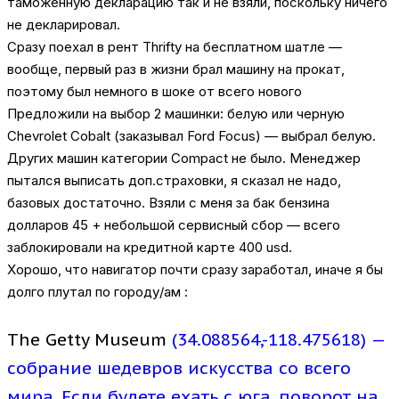
таможенную декларацию так и не взяли, поскольку ничего
не декларировал.
Сразу поехал в рент Thrifty на бесплатном шатле —
вообще, первый раз в жизни брал машину на прокат,
поэтому был немного в шоке от всего нового
Предложили на выбор 2 машинки: белую или черную
Chevrolet Cobalt (заказывал Ford Focus) — выбрал белую.
Других машин категории Compact не было. Менеджер
пытался выписать доп.страховки, я сказал не надо,
базовых достаточно. Взяли с меня за бак бензина
долларов 45 + небольшой сервисный сбор — всего
заблокировали на кредитной карте 400 usd.
Хорошо, что навигатор почти сразу заработал, иначе я бы
долго плутал по городу/ам :
The Getty Museum
(34.088564,-118.475618) —
собрание шедевров искусства со всего
мира, Если будете ехать с юга, поворот на