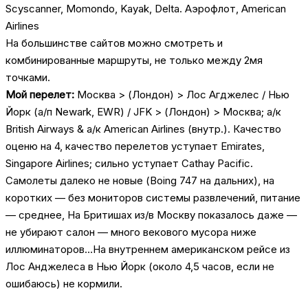
Scyscanner, Momondo, Kayak, Delta. Аэрофлот, American
Airlines
На большинстве сайтов можно смотреть и
комбинированные маршруты, не только между 2мя
точками.
Мой перелет:
Москва > (Лондон) > Лос Агджелес / Нью
Йорк (а/п Newark, EWR) / JFK > (Лондон) > Москва; а/к
British Airways & а/к American Airlines (внутр.). Качество
оценю на 4, качество перелетов уступает Emirates,
Singapore Airlines; сильно уступает Cathay Pacific.
Cамолеты далеко не новые (Boing 747 на дальних), на
коротких — без мониторов системы развлечений, питание
— среднее, На Бритишах из/в Москву показалось даже —
не убирают салон — много векового мусора ниже
иллюминаторов…На внутреннем американском рейсе из
Лос Анджелеса в Нью Йорк (около 4,5 часов, если не
ошибаюсь) не кормили.