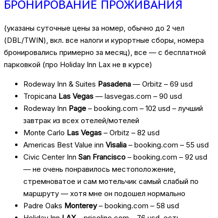
БРОНИРОВАНИЕ ПРОЖИВАНИЯ
(указаны суточные цены за номер, обычно до 2 чел
(DBL/TWIN), вкл. все налоги и курортные сборы, номера
бронировались примерно за месяц), все — с бесплатной
парковкой (про Holiday Inn Lax не в курсе)
Rodeway Inn & Suites
Pasadena
— Orbitz – 69 usd
Tropicana
Las Vegas
— lasvegas.com – 90 usd
Rodeway Inn
Page
– booking.com – 102 usd – лучший
завтрак из всех отелей/мотелей
Monte Carlo
Las Vegas
– Orbitz – 82 usd
Americas Best Value inn
Visalia
– booking.com – 55 usd
Civic Center Inn
San Francisco
– booking.com – 92 usd
— не очень понравилось местоположение,
стремноватое и сам мотельчик самый слабый по
маршруту — хотя мне он подошел нормально
Padre Oaks
Monterey
– booking.com – 58 usd
Holiday Inn
LAX
– priceline.com – 76 usd, есть