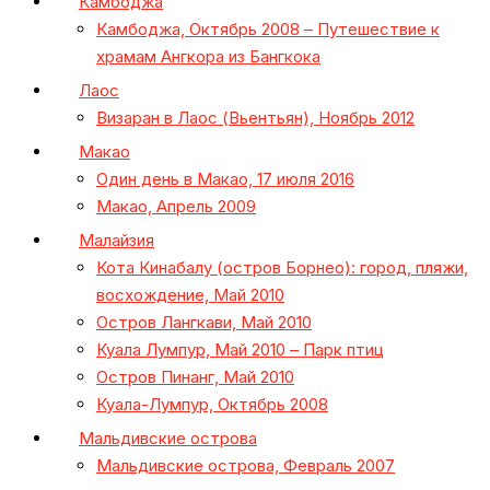
Камбоджа
Камбоджа, Октябрь 2008 – Путешествие к
храмам Ангкора из Бангкока
Лаос
Визаран в Лаос (Вьентьян), Ноябрь 2012
Макао
Один день в Макао, 17 июля 2016
Макао, Апрель 2009
Малайзия
Кота Кинабалу (остров Борнео): город, пляжи,
восхождение, Май 2010
Остров Лангкави, Май 2010
Куала Лумпур, Май 2010 – Парк птиц
Остров Пинанг, Май 2010
Куала-Лумпур, Октябрь 2008
Мальдивские острова
Мальдивские острова, Февраль 2007