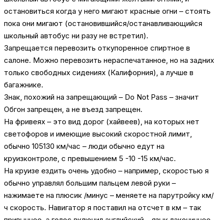
остановиться когда у него мигают красные огни – стоять
пока они мигают (остановившийся/останавливающийся
школьный автобус ни разу не встретил).
Запрещается перевозить откупоренное спиртное в
салоне. Можно перевозить нераспечатанное, но на задних
только свободных сидениях (Калифорния), а лучше в
багажнике.
Знак, похожий на запрещающий – Do Not Pass – значит
Обгон запрещен, а не въезд запрещен.
На фривеях – это вид дорог (хайвеев), на которых нет
светофоров и имеющие высокий скоростной лимит,
обычно 105130 км/час – люди обычно едут на
круизконтроле, с превышением 5 -10 -15 км/час.
На круизе ездить очень удобно – например, скоростью я
обычно управлял большим пальцем левой руки –
нажимаете на плюсик /минус – меняете на парутройку км/
ч скорость. Навигатор я поставил на отсчет в км – так
привычнее, а голос включил английский – язык лаконичнее