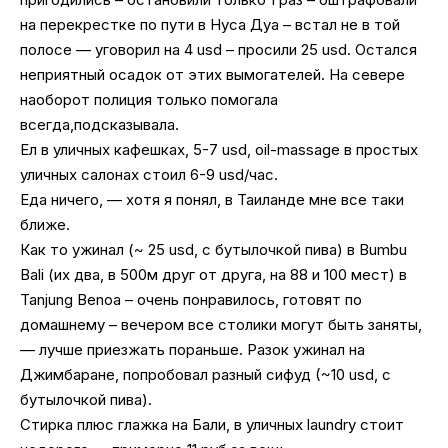
на перекрестке по пути в Нуса Дуа – встал не в той
полосе — уговорил на 4 usd – просили 25 usd. Остался
неприятный осадок от этих вымогателей. На севере
наоборот полиция только помогала
всегда,подсказывала.
Ел в уличных кафешках, 5-7 usd, oil-massage в простых
уличных салонах стоил 6-9 usd/час.
Еда ничего, — хотя я понял, в Таиланде мне все таки
ближе.
Как то ужинал (~ 25 usd, с бутылочкой пива) в Bumbu
Bali (их два, в 500м друг от друга, на 88 и 100 мест) в
Tanjung Benoa – очень понравилось, готовят по
домашнему – вечером все столики могут быть заняты,
— лучше приезжать пораньше. Разок ужинал на
Джимбаране, попробовал разный сифуд (~10 usd, с
бутылочкой пива).
Стирка плюс глажка на Бали, в уличных laundry стоит