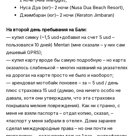
Нуса Дуа (юг)– 2 ночи (Nusa Dua Beach Resort),
Джимбаран (юг)– 2 ночи (Keraton Jimbaran)
На второй день пребывания на Бали:
— купил симку (~1,5 usd+добавил на счет 5 usd –
пользовался 10 дней) Mentari (мне сказали – у них сам
дешевый GPRS);
— купил карту вроде бы самую подробную – но карта
оказалось слабенькой – многих названий на указателях
на дорогах на карте просто не было и наоборот;
— арендовал мотобайк поновее – за ~ 5 usd / день
плюс страховка 15 usd (думаю, она ничего особо не
давала, хотя они утверждали, что эта страховка
покрывала мелкие повреждения). Как ни странно, с
меня не взяли паспорта – отдал копию, сказал, –
«паспорт у меня забрали в отеле». Дома заранее
сделал международные права – но они почти не
пригодились – остановили только 1 раз – оштрафовали