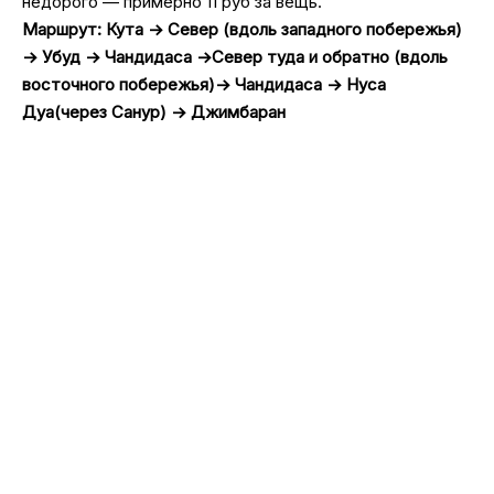
недорого — примерно 11 руб за вещь.
Маршрут: Кута -> Cевер (вдоль западного побережья)
-> Убуд -> Чандидаса ->Север туда и обратно (вдоль
восточного побережья)-> Чандидаса -> Нуса
Дуа(через Санур) -> Джимбаран