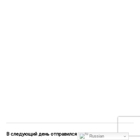
В следующий день отправился проехаться по
Russian