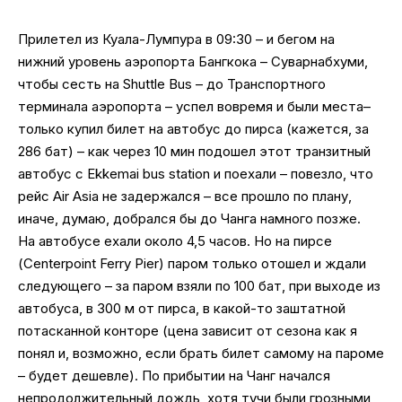
Прилетел из Куала-Лумпура в 09:30 – и бегом на
нижний уровень аэропорта Бангкока – Суварнабхуми,
чтобы сесть на Shuttle Bus – до Транспортного
терминала аэропорта – успел вовремя и были места–
только купил билет на автобус до пирса (кажется, за
286 бат) – как через 10 мин подошел этот транзитный
автобус с Ekkemai bus station и поехали – повезло, что
рейс Air Asia не задержался – все прошло по плану,
иначе, думаю, добрался бы до Чанга намного позже.
На автобусе ехали около 4,5 часов. Но на пирсе
(Centerpoint Ferry Pier) паром только отошел и ждали
следующего – за паром взяли по 100 бат, при выходе из
автобуса, в 300 м от пирса, в какой-то заштатной
потасканной конторе (цена зависит от сезона как я
понял и, возможно, если брать билет самому на пароме
– будет дешевле). По прибытии на Чанг начался
непродолжительный дождь, хотя тучи были грозными