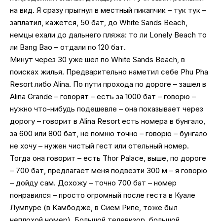
на вид. Я сразу прыгнул в местный пикапчик – тук тук –
заплатил, кажется, 50 бат, до White Sands Beach,
немцы ехали до дальнего пляжа: то ли Lonely Beach то
ли Bang Bao – отдали по 120 бат.
Минут через 30 уже шел по White Sands Beach, в
поисках жилья. Предварительно наметил себе Phu Pha
Resort либо Alina. По пути прохода по дороге – зашел в
Alina Grande – говорят – есть за 1000 бат – говорю –
нужно что-нибудь подешевле – она показывает через
дорогу – говорит в Alina Resort есть номера в бунгало,
за 600 или 800 бат, не помню точно – говорю – бунгало
не хочу – нужен чистый гест или отельный номер.
Тогда она говорит – есть Thor Palace, выше, по дороге
– 700 бат, предлагает меня подвезти 300 м – я говорю
– дойду сам. Дохожу – точно 700 бат – номер
понравился – просто огромный после геста в Куале
Лумпуре (в Камбодже, в Сием Рипе, тоже был
неплохой номер). Большой телевизор, большой