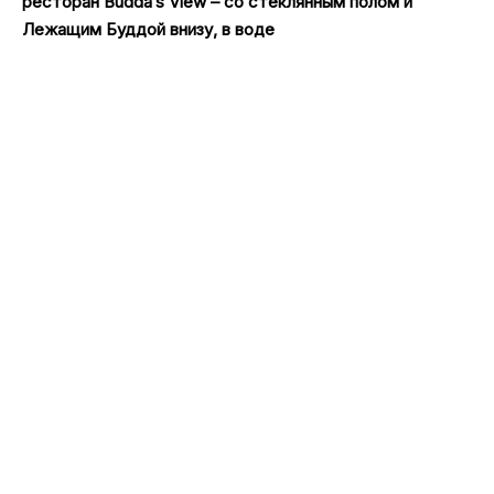
ресторан Budda’s View – со стеклянным полом и
Лежащим Буддой внизу, в воде