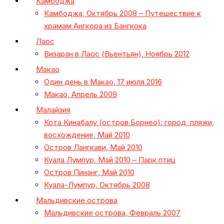
Камбоджа
Камбоджа, Октябрь 2008 – Путешествие к
храмам Ангкора из Бангкока
Лаос
Визаран в Лаос (Вьентьян), Ноябрь 2012
Макао
Один день в Макао, 17 июля 2016
Макао, Апрель 2009
Малайзия
Кота Кинабалу (остров Борнео): город, пляжи,
восхождение, Май 2010
Остров Лангкави, Май 2010
Куала Лумпур, Май 2010 – Парк птиц
Остров Пинанг, Май 2010
Куала-Лумпур, Октябрь 2008
Мальдивские острова
Мальдивские острова, Февраль 2007