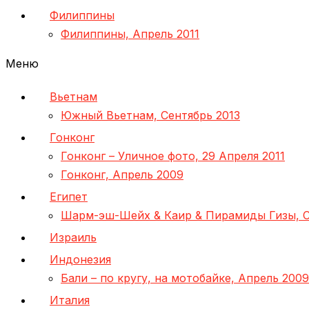
Филиппины
Филиппины, Апрель 2011
Меню
Вьетнам
Южный Вьетнам, Сентябрь 2013
Гонконг
Гонконг – Уличное фото, 29 Апреля 2011
Гонконг, Апрель 2009
Египет
Шарм-эш-Шейх & Каир & Пирамиды Гизы, С
Израиль
Индонезия
Бали – по кругу, на мотобайке, Апрель 2009
Италия