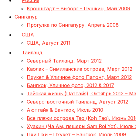
Россия
Кронштадт – Выборг – Пушкин, Май 2009
Сингапур
Прогулка по Сингапуру, Апрель 2008
США
США, Август 2011
Таиланд
Северный Таиланд, Март 2012
Каолак – Симиланские острова, Март 2012
Пхукет & Уличное фото Патонг, Март 2012
Бангкок, Уличное фото, 2012 & 2017
Тайская жизнь (Паттайя), Октябрь 2012 – Ма
Северо-восточный Таиланд, Август 2012
Аюттайя & Бангкок, Июль 2010
Все пляжи острова Тао (Koh Tao), Июнь 201
Хуахин (Ча Ам, пещеры Sam Roi Yot), Июль 
Пхи Пхи – Пхукет – Бангкок, Июль 2009