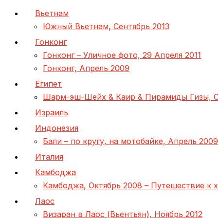
Вьетнам
Южный Вьетнам, Сентябрь 2013
Гонконг
Гонконг – Уличное фото, 29 Апреля 2011
Гонконг, Апрель 2009
Египет
Шарм-эш-Шейх & Каир & Пирамиды Гизы, С
Израиль
Индонезия
Бали – по кругу, на мотобайке, Апрель 2009
Италия
Камбоджа
Камбоджа, Октябрь 2008 – Путешествие к 
Лаос
Визаран в Лаос (Вьентьян), Ноябрь 2012