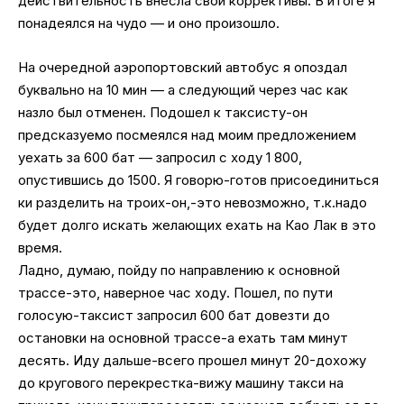
действительность внесла свои коррективы. В итоге я
понадеялся на чудо — и оно произошло.
На очередной аэропортовский автобус я опоздал
буквально на 10 мин — а следующий через час как
назло был отменен. Подошел к таксисту-он
предсказуемо посмеялся над моим предложением
уехать за 600 бат — запросил с ходу 1 800,
опустившись до 1500. Я говорю-готов присоединиться
ки разделить на троих-он,-это невозможно, т.к.надо
будет долго искать желающих ехать на Као Лак в это
время.
Ладно, думаю, пойду по направлению к основной
трассе-это, наверное час ходу. Пошел, по пути
голосую-таксист запросил 600 бат довезти до
остановки на основной трассе-а ехать там минут
десять. Иду дальше-всего прошел минут 20-дохожу
до кругового перекрестка-вижу машину такси на