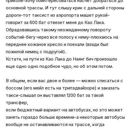
приколе-хочу поинтересоваться насчет добраться до
основной трассы. И тут слышу крик с дальней стороны
дороги-тот таксист из аэропорта машет рукой-
говорит за 600 бат отвезет меня до Као Лака.
Обрадовавшись такому неожиданному повороту
событий-бегу через все полосу к нему-плюхаюсь на
переднее кожаное кресло и поехали (взади был
пожилой немец с подругой).
Кстати, на пути из Као Лака до Наянг бич произошло
еще одно одно подобное чудо, но об этом потом.
В общем, если вас двое и более — можно списаться с
боссом (его мейл есть на трипэдвайзоре) и заказать
такси-слышал он выставлял 1200 бат за такой
трансфер,
если бюджетный вариант-на автобусах, но это может
занять гораздо больше времени-а некоторые автобусы
вообще не останавливаются на трассе, когда