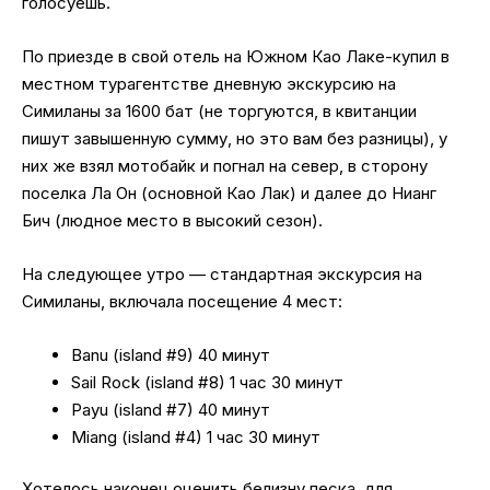
голосуешь.
По приезде в свой отель на Южном Као Лаке-купил в
местном турагентстве дневную экскурсию на
Симиланы за 1600 бат (не торгуются, в квитанции
пишут завышенную сумму, но это вам без разницы), у
них же взял мотобайк и погнал на север, в сторону
поселка Ла Он (основной Као Лак) и далее до Нианг
Бич (людное место в высокий сезон).
На следующее утро — стандартная экскурсия на
Симиланы, включала посещение 4 мест:
Banu (island #9) 40 минут
Sail Rock (island #8) 1 час 30 минут
Payu (island #7) 40 минут
Miang (island #4) 1 час 30 минут
Хотелось наконец оценить белизну песка, для