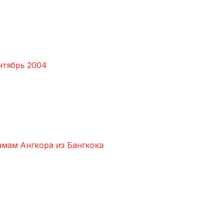
нтябрь 2004
амам Ангкора из Бангкока