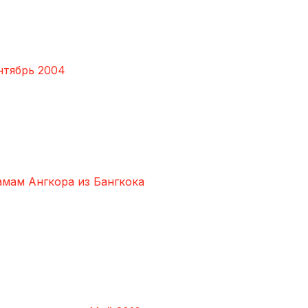
нтябрь 2004
амам Ангкора из Бангкока