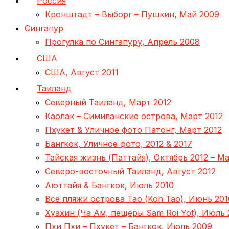
Россия
Кронштадт – Выборг – Пушкин, Май 2009
Сингапур
Прогулка по Сингапуру, Апрель 2008
США
США, Август 2011
Таиланд
Северный Таиланд, Март 2012
Каолак – Симиланские острова, Март 2012
Пхукет & Уличное фото Патонг, Март 2012
Бангкок, Уличное фото, 2012 & 2017
Тайская жизнь (Паттайя), Октябрь 2012 – Ма
Северо-восточный Таиланд, Август 2012
Аюттайя & Бангкок, Июль 2010
Все пляжи острова Тао (Koh Tao), Июнь 201
Хуахин (Ча Ам, пещеры Sam Roi Yot), Июль 
Пхи Пхи – Пхукет – Бангкок, Июль 2009