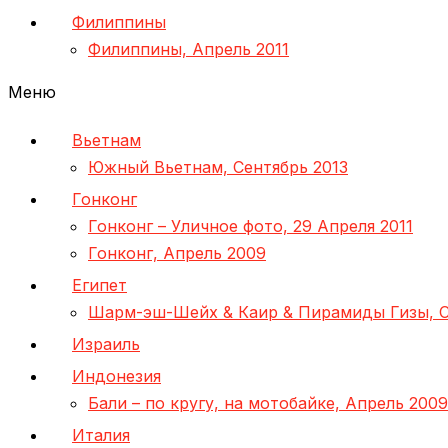
Филиппины
Филиппины, Апрель 2011
Меню
Вьетнам
Южный Вьетнам, Сентябрь 2013
Гонконг
Гонконг – Уличное фото, 29 Апреля 2011
Гонконг, Апрель 2009
Египет
Шарм-эш-Шейх & Каир & Пирамиды Гизы, С
Израиль
Индонезия
Бали – по кругу, на мотобайке, Апрель 2009
Италия