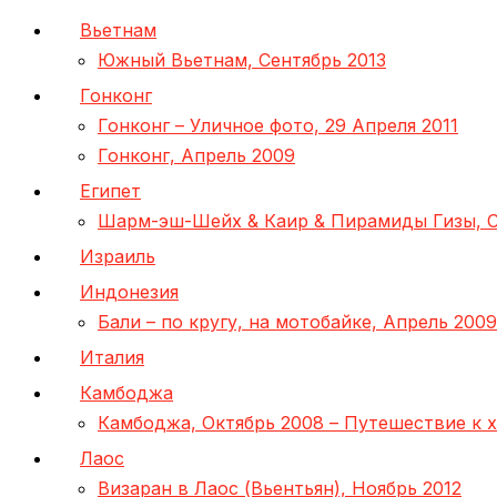
Вьетнам
Южный Вьетнам, Сентябрь 2013
Гонконг
Гонконг – Уличное фото, 29 Апреля 2011
Гонконг, Апрель 2009
Египет
Шарм-эш-Шейх & Каир & Пирамиды Гизы, С
Израиль
Индонезия
Бали – по кругу, на мотобайке, Апрель 2009
Италия
Камбоджа
Камбоджа, Октябрь 2008 – Путешествие к 
Лаос
Визаран в Лаос (Вьентьян), Ноябрь 2012