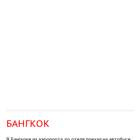
БАНГКОК
В Бангкоке из аэропорта до отеля поехал на автобусе