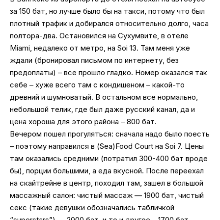
за 150 бат, но лучше было бы на такси, потому что был
плотный трафик и добирался относительно долго, часа
полтора-два. Остановился на Сухумвите, в отеле
Miami, недалеко от метро, на Soi 13. Там меня уже
ждали (бронировал письмом по интернету, без
предоплаты) – все прошло гладко. Номер оказался так
себе – хуже всего там с кондишеном – какой-то
древний и шумноватый. В остальном все нормально,
небольшой телик, где был даже русский канал, да и
цена хороша для этого района – 800 бат.
Вечером пошел прогуляться: сначала надо было поесть
– поэтому направился в (Sea)Food Court на Soi 7. Цены
там оказались средними (потратил 300-400 бат вроде
бы), порции большими, а еда вкусной. После переехал
на скайтрейне в центр, походил там, зашел в большой
массажный салон: чистый массаж — 1900 бат, чистый
секс (такие девушки обозначались табличкой
“superstars”) — 2000 бат, и то и другое – 1700 бат.