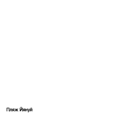
Пляж Йянуй