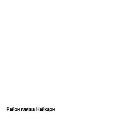
Район пляжа Найхарн