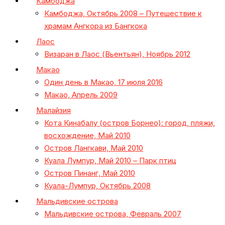
Камбоджа
Камбоджа, Октябрь 2008 – Путешествие к
храмам Ангкора из Бангкока
Лаос
Визаран в Лаос (Вьентьян), Ноябрь 2012
Макао
Один день в Макао, 17 июля 2016
Макао, Апрель 2009
Малайзия
Кота Кинабалу (остров Борнео): город, пляжи,
восхождение, Май 2010
Остров Лангкави, Май 2010
Куала Лумпур, Май 2010 – Парк птиц
Остров Пинанг, Май 2010
Куала-Лумпур, Октябрь 2008
Мальдивские острова
Мальдивские острова, Февраль 2007