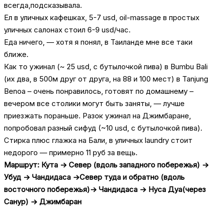
всегда,подсказывала.
Ел в уличных кафешках, 5-7 usd, oil-massage в простых
уличных салонах стоил 6-9 usd/час.
Еда ничего, — хотя я понял, в Таиланде мне все таки
ближе.
Как то ужинал (~ 25 usd, с бутылочкой пива) в Bumbu Bali
(их два, в 500м друг от друга, на 88 и 100 мест) в Tanjung
Benoa – очень понравилось, готовят по домашнему –
вечером все столики могут быть заняты, — лучше
приезжать пораньше. Разок ужинал на Джимбаране,
попробовал разный сифуд (~10 usd, с бутылочкой пива).
Стирка плюс глажка на Бали, в уличных laundry стоит
недорого — примерно 11 руб за вещь.
Маршрут: Кута -> Cевер (вдоль западного побережья) ->
Убуд -> Чандидаса ->Север туда и обратно (вдоль
восточного побережья)-> Чандидаса -> Нуса Дуа(через
Санур) -> Джимбаран