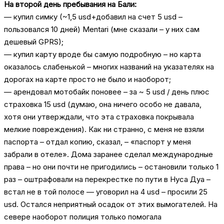
На второй день пребывания на Бали:
— купил симку (~1,5 usd+добавил на счет 5 usd –
пользовался 10 дней) Mentari (мне сказали – у них сам
дешевый GPRS);
— купил карту вроде бы самую подробную – но карта
оказалось слабенькой – многих названий на указателях на
дорогах на карте просто не было и наоборот;
— арендовал мотобайк поновее – за ~ 5 usd / день плюс
страховка 15 usd (думаю, она ничего особо не давала,
хотя они утверждали, что эта страховка покрывала
мелкие повреждения). Как ни странно, с меня не взяли
паспорта – отдал копию, сказал, – «паспорт у меня
забрали в отеле». Дома заранее сделал международные
права – но они почти не пригодились – остановили только 1
раз – оштрафовали на перекрестке по пути в Нуса Дуа –
встал не в той полосе — уговорил на 4 usd – просили 25
usd. Остался неприятный осадок от этих вымогателей. На
севере наоборот полиция только помогала