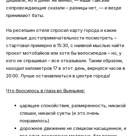
дешевле, но я денег не менял, — наши тайские
сопровождающие сказали – разницы нет, — и везде
принимают баты.
На ресепшен отеля спросил карту города и какие
основные достопримечательности посмотреть –
стартовал примерно в 15:30, с наивной мыслью найти
прокат мотобайков или хотя бы велосипедов – но, у
кого не спрашивал – все отказывали. Таким образом,
находил километров 17 в этот день, вернулся часов в
20:00. Лучше останавлиаться в центре города!
Что бросилось в глаза во Вьеньяне:
царящее спокойствие, размеренность, никакой
спешки, никакой суеты (и это очень
понравилось)
дорожное движение не слишком насыщенное, и
все едут достаточно медленно, без резких