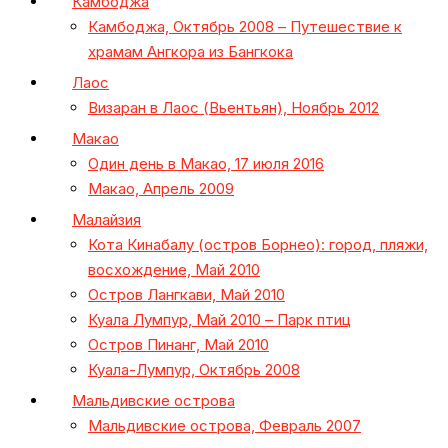
Камбоджа
Камбоджа, Октябрь 2008 – Путешествие к
храмам Ангкора из Бангкока
Лаос
Визаран в Лаос (Вьентьян), Ноябрь 2012
Макао
Один день в Макао, 17 июля 2016
Макао, Апрель 2009
Малайзия
Кота Кинабалу (остров Борнео): город, пляжи,
восхождение, Май 2010
Остров Лангкави, Май 2010
Куала Лумпур, Май 2010 – Парк птиц
Остров Пинанг, Май 2010
Куала-Лумпур, Октябрь 2008
Мальдивские острова
Мальдивские острова, Февраль 2007