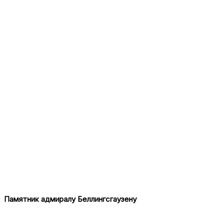
Памятник адмиралу Беллингсгаузену